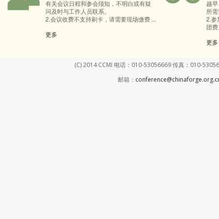
有关会议日程和参会须知，不明白或有疑
越早
问及时与工作人员联系。
所需
2.会议收费不支持刷卡，请需要现场缴费 ...
2.
团费。
更多
更多
(C) 2014 CCMI 电话：010-53056669 传真：01
邮箱：
conference@chinaforge.org.c