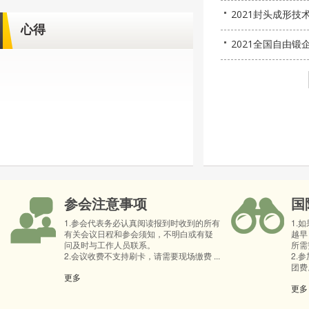
2021封头成形
心得
2021全国自由
参会注意事项
国
1.参会代表务必认真阅读报到时收到的所有
1.
有关会议日程和参会须知，不明白或有疑
越早
问及时与工作人员联系。
所需
2.会议收费不支持刷卡，请需要现场缴费 ...
2.
团费。
更多
更多