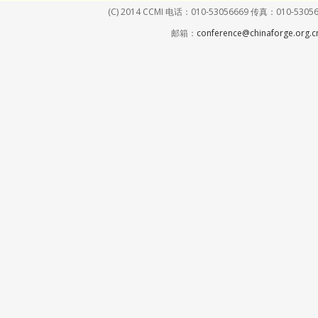
(C) 2014 CCMI 电话：010-53056669 传真：01
邮箱：
conference@chinaforge.org.c